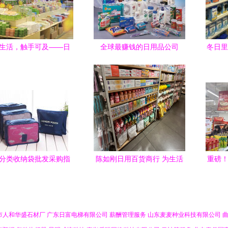
生活，触手可及——日
全球最赚钱的日用品公司
冬日里
百货中的温度与智慧
181年历史，年利润高达
北海
1000亿
袭
分类收纳袋批发采购指
陈如刚日用百货商行 为生活
重磅！
选对渠道，便宜也能淘到
增添便利与温暖
家新
好货
市人和华盛石材厂
广东日富电梯有限公司
薪酬管理服务
山东麦麦种业科技有限公司