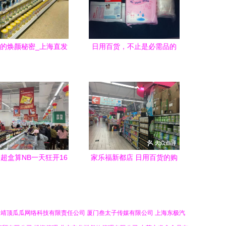
的焕颜秘密_上海直发
日用百货，不止是必需品的
道白之姬冻干胶原球来
温暖生活
让肌肤含水直到奔三
超盒算NB一天狂开16
家乐福新都店 日用百货的购
店，日用百货新零售进
物天堂
入“极速模式”
曲靖顶瓜瓜网络科技有限责任公司
厦门叁太子传媒有限公司
上海东极汽